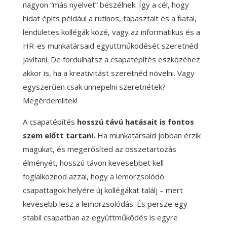
nagyon “más nyelvet” beszélnek. Így a cél, hogy
hidat építs például a rutinos, tapasztalt és a fiatal,
lendületes kollégák közé, vagy az informatikus és a
HR-es munkatársaid együttműködését szeretnéd
javítani. De fordulhatsz a csapatépítés eszközéhez
akkor is, ha a kreativitást szeretnéd növelni. Vagy
egyszerűen csak ünnepelni szeretnétek?
Megérdemlitek!
A csapatépítés
hosszú távú hatásait is fontos
szem előtt tartani.
Ha munkatársaid jobban érzik
magukat, és megerősíted az összetartozás
élményét, hosszú távon kevesebbet kell
foglalkoznod azzal, hogy a lemorzsolódó
csapattagok helyére új kollégákat találj – mert
kevesebb lesz a lemorzsolódás. És persze egy
stabil csapatban az együttműködés is egyre