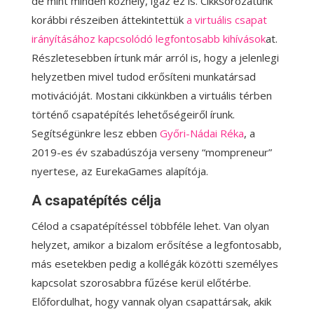
de mint minden közhely, igaz ez is. Cikksorozatunk
korábbi részeiben áttekintettük
a virtuális csapat
irányításához kapcsolódó legfontosabb kihívások
at.
Részletesebben írtunk már arról is, hogy a jelenlegi
helyzetben mivel tudod erősíteni munkatársad
motivációját. Mostani cikkünkben a virtuális térben
történő csapatépítés lehetőségeiről írunk.
Segítségünkre lesz ebben
Győri-Nádai Réka
, a
2019-es év szabadúszója verseny “mompreneur”
nyertese, az EurekaGames alapítója.
A csapatépítés célja
Célod a csapatépítéssel többféle lehet. Van olyan
helyzet, amikor a bizalom erősítése a legfontosabb,
más esetekben pedig a kollégák közötti személyes
kapcsolat szorosabbra fűzése kerül előtérbe.
Előfordulhat, hogy vannak olyan csapattársak, akik