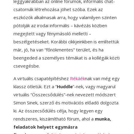
leggyakrabban az online fórumok, informális chat-
csatornák létrehozása jöhet szóba. Ezek az
eszközök alkalmasak arra, hogy valamilyen szinten
pótolják az irodai informális – kávézás közben
megejtett vagy fénymásoló melletti –
beszélgetéseket. Korábbi cikkjeinkben is említettük
már, jó, ha van “főnökmentes” terület, és ha
beengeded a személyes témákat is a kollégák közti
csevegésbe.
A virtuális csapatépítéshez
Rékáék
nak van még egy
klassz ötletük. Ezt a “
Huddle
”-nek, vagy magyarul
virtuális “Összecsődülés”-nek nevezett módszert
Simon Sinek, szerző és motivációs előadó dolgozta
ki. Az összecsődülés célja, hogy legyen egy
rendszeres, kiszámítható fórum, ahol a
munka,
feladatok helyett egymásra