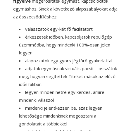
figyelve
megerősítitek egymást, kapcsolódtok
egymáshoz. Sinek a következő alapszabályokat adja
az összecsődüléshez:
válasszatok egy-két fő facilitátort
érkezzetek időben, kapcsoljatok repülőgép
üzemmódba, hogy mindenki 100%-osan jelen
legyen
alapozzatok egy gyors jégtörő gyakorlattal
adjatok egymásnak virtuális pacsit – osszátok
meg, hogyan segítettek Titeket mások az előző
időszakban
legyen minden hétre egy kérdés, amire
mindenki válaszol
mindenki jelentkezzen be, azaz legyen
lehetősége mindenkinek megosztani a
gondolatait a többiekkel