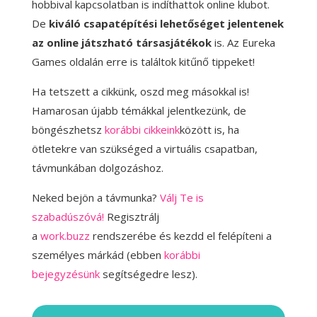
hobbival kapcsolatban is indíthattok online klubot.
De
kiváló csapatépítési lehetőséget jelentenek
az online játszható társasjátékok
is. Az Eureka
Games oldalán erre is találtok kitűnő tippeket!
Ha tetszett a cikkünk, oszd meg másokkal is!
Hamarosan újabb témákkal jelentkezünk, de
böngészhetsz
korábbi cikkeink
között is, ha
ötletekre van szükséged a virtuális csapatban,
távmunkában dolgozáshoz.
Neked bejön a távmunka?
Válj Te is
szabadúszóvá!
Regisztrálj
a
work.buzz
rendszerébe és kezdd el felépíteni a
személyes márkád (ebben
korábbi
bejegyzésünk
segítségedre lesz).