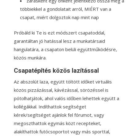
zárásként egy önként jelentkező ossza meg a
többiekkel a gondolatait arról, MIÉRT van a
csapat, miért dolgoztok nap mint nap
Próbáld ki Te is ezt módszert csapatoddal,
garantáltan jó hatással lesz a munkatársaid
hangulatára, a csapaton belüli együttműködésre,
közös munkára.
Csapatépítés közös lazítással
Az abszolút laza, együtt töltött időket virtuális
közös pizzázással, kávézással, sörözéssel is
pótolhatjátok, ahol valós időben lehettek együtt a
kollégákkal. Indíthattok segítséget
kérek/segítséget ajánlok fel fórumot, vagy
megoszthattok egymás közt recepteket,
alakíthattok futócsoportot vagy más sporttal,