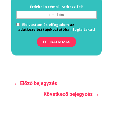
Érdekel a téma? Iratkozz fel!
Elolvastam és elfogadom
az
adatkezelési tájékoztatóban
foglaltakat!
←
Előző bejegyzés
Következő bejegyzés
→