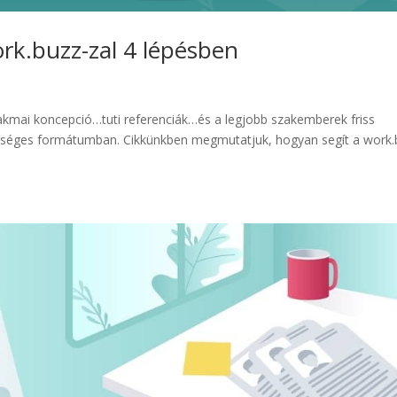
work.buzz-zal 4 lépésben
szakmai koncepció…tuti referenciák…és a legjobb szakemberek friss
gységes formátumban. Cikkünkben megmutatjuk, hogyan segít a work.