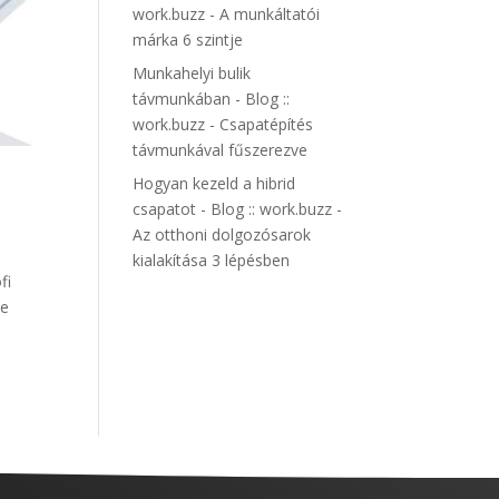
work.buzz
-
A munkáltatói
márka 6 szintje
Munkahelyi bulik
távmunkában - Blog ::
work.buzz
-
Csapatépítés
távmunkával fűszerezve
Hogyan kezeld a hibrid
csapatot - Blog :: work.buzz
-
Az otthoni dolgozósarok
kialakítása 3 lépésben
fi
Te