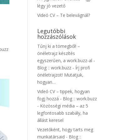
légy jó vezető
Videó CV – Te belevágnál?
Legutóbbi
hozzászólások
Tűnj ki a tömegből! –
buzz
önéletrajz készítés
egyszerűen, a work.buzz-al -
Blog :: work.buzz
-
Írj profi
önéletrajzot! Mutatjuk,
hogyan…
Videó CV – tippek, hogyan
fogj hozzá - Blog :: work.buzz
-
Közösségi média – az 5
legfontosabb szabály, ha
állást keresel
Vezetőként, hogy tarts meg
munkatársaid - Blog ::