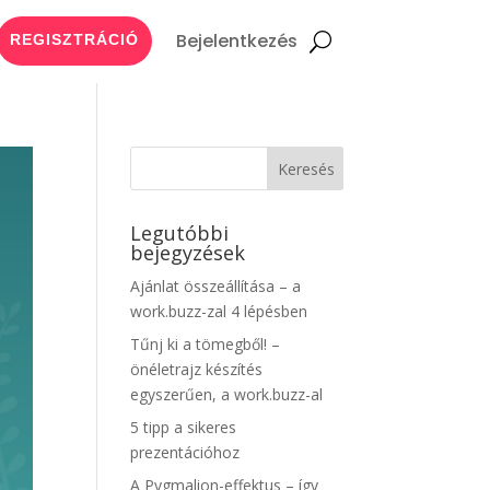
Bejelentkezés
REGISZTRÁCIÓ
Legutóbbi
bejegyzések
Ajánlat összeállítása – a
work.buzz-zal 4 lépésben
Tűnj ki a tömegből! –
önéletrajz készítés
egyszerűen, a work.buzz-al
5 tipp a sikeres
prezentációhoz
A Pygmalion-effektus – így